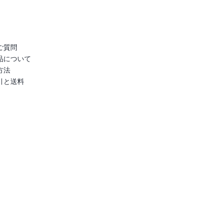
ご質問
品について
方法
引と送料