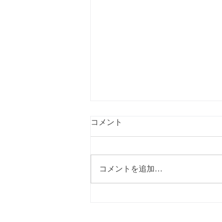
コメント
コメントを追加…
【速報】8/7,10 テレビ金沢放
送のお知らせ！