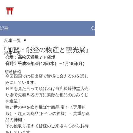
​松崎神堂店
記事
記事一覧
『加賀・能登の物産と観光展』
記事一覧
会場：高松天満屋７Ｆ催場
メディア
日時：平成25年3月12日(木）～1月18日(月）
新着情報
今回四国では初出店で皆様に会えるのを楽し
みにしています。
ＨＰを見た言って頂ければ当店松崎神堂店売
り場で先着５名の方に素敵な粗品のおみくじ
を進呈！
暗い世の中を吹き飛ばす商品(宝くじ専用神
殿）・超人気商品(トイレの神様）・貴重な逸
品の神棚・
その他取り揃えて皆様のご来場を心からお待
ちしています。