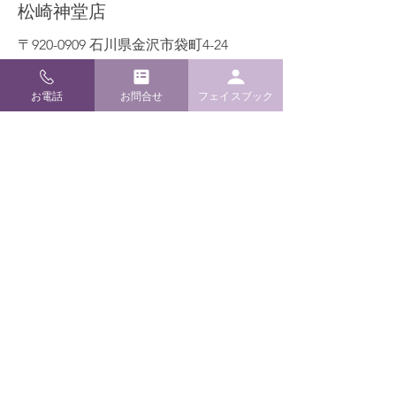
​松崎神堂店
〒920-0909 石川県金沢市袋町4-24
TEL / FAX
076-262-6022
E-mail
info@m-kamidana.com
お電話
お問合せ
フェイスブック
ご利用ガイド
よくあるご質問
配送・返品について
お支払い方法
特定商取引と送料