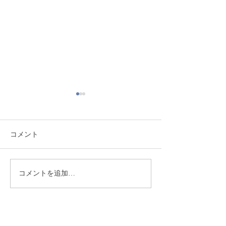
コメント
熊本地震により被災され
季節限定！ ミ
コメントを追加…
た皆様へ
の販売実施開始