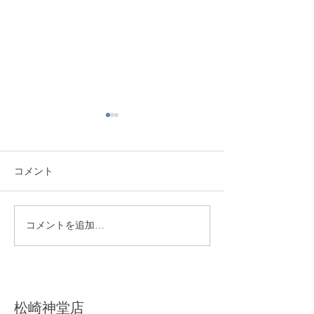
コメント
熊本地震により被災され
季節限定！ ミ
コメントを追加…
た皆様へ
の販売実施開始
​松崎神堂店