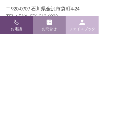
〒920-0909 石川県金沢市袋町4-24
TEL / FAX
076-262-6022
E-mail
info@m-kamidana.com
お電話
お問合せ
フェイスブック
ご利用ガイド
よくあるご質問
配送・返品について
お支払い方法
特定商取引と送料