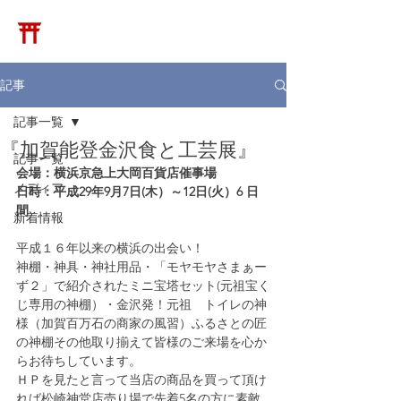
​松崎神堂店
記事
記事一覧
『加賀能登金沢食と工芸展』
記事一覧
会場：横浜京急上大岡百貨店催事場
メディア
日時：平成29年9月7日(木）～12日(火）6 日
間
新着情報
平成１６年以来の横浜の出会い！
神棚・神具・神社用品・「モヤモヤさまぁー
ず２」で紹介されたミニ宝塔セット(元祖宝く
じ専用の神棚）・金沢発！元祖　トイレの神
様（加賀百万石の商家の風習）ふるさとの匠
の神棚その他取り揃えて皆様のご来場を心か
らお待ちしています。
ＨＰを見たと言って当店の商品を買って頂け
れば松崎神堂店売り場で先着5名の方に素敵