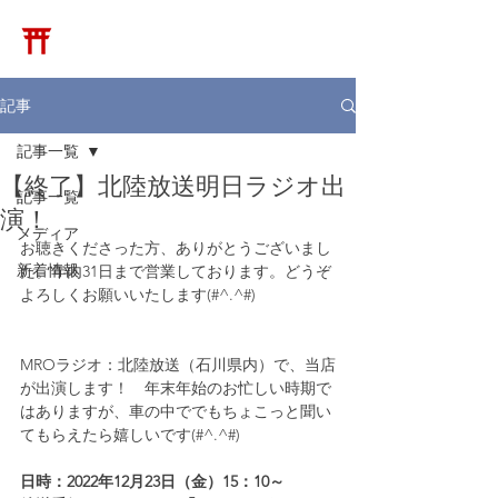
​松崎神堂店
記事
記事一覧
【終了】北陸放送明日ラジオ出
記事一覧
演！
メディア
お聴きくださった方、ありがとうございまし
新着情報
た。年内31日まで営業しております。どうぞ
よろしくお願いいたします(#^.^#)
MROラジオ：北陸放送（石川県内）で、当店
が出演します！　年末年始のお忙しい時期で
はありますが、車の中ででもちょこっと聞い
てもらえたら嬉しいです(#^.^#)
日時：2022年12月23日（金）15：10～