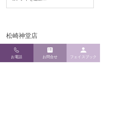
熊本地震により被災され
季節限定！ ミ
た皆様へ
の販売実施開始
​松崎神堂店
〒920-0909 石川県金沢市袋町4-24
TEL / FAX
076-262-6022
お電話
お問合せ
フェイスブック
E-mail
info@m-kamidana.com
ご利用ガイド
よくあるご質問
配送・返品について
お支払い方法
特定商取引と送料