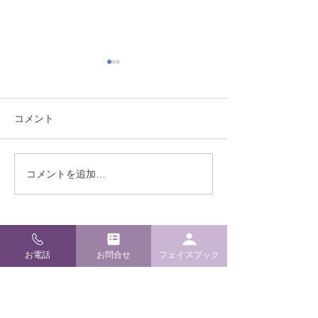
コメント
熊本地震により被災され
季節限定！ ミ
コメントを追加…
た皆様へ
の販売実施開始
​松崎神堂店
お電話
お問合せ
フェイスブック
〒920-0909 石川県金沢市袋町4-24
TEL / FAX
076-262-6022
E-mail
info@m-kamidana.com