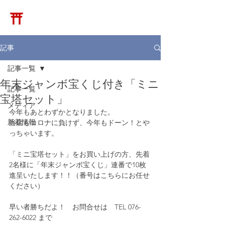
​松崎神堂店
記事
記事一覧
年末ジャンボ宝くじ付き「ミニ
記事一覧
宝塔セット」
メディア
今年もあとわずかとなりました。
新着情報
当店もコロナに負けず、今年もドーン！とや
っちゃいます。
「ミニ宝塔セット」をお買い上げの方、先着
2名様に「年末ジャンボ宝くじ」連番で10枚
進呈いたします！！（番号はこちらにお任せ
ください）
早い者勝ちだよ！　お問合せは　TEL 076-
262-6022 まで