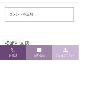
熊本地震により被災され
季節限定！ ミ
コメントを追加…
た皆様へ
の販売実施開始
​松崎神堂店
〒920-0909 石川県金沢市袋町4-24
お電話
お問合せ
フェイスブック
TEL / FAX
076-262-6022
E-mail
info@m-kamidana.com
ご利用ガイド
よくあるご質問
配送・返品について
お支払い方法