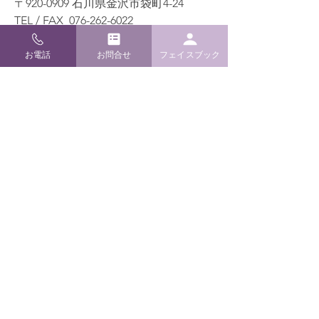
〒920-0909 石川県金沢市袋町4-24
TEL / FAX
076-262-6022
E-mail
info@m-kamidana.com
お電話
お問合せ
フェイスブック
ご利用ガイド
よくあるご質問
配送・返品について
お支払い方法
特定商取引と送料