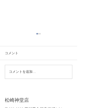
コメント
熊本地震により被災され
季節限定！ ミ
コメントを追加…
た皆様へ
の販売実施開始
​松崎神堂店