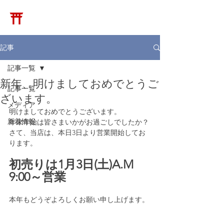
​松崎神堂店
記事
記事一覧
新年、明けましておめでとうご
記事一覧
ざいます。
メディア
明けましておめでとうございます。
新着情報
年末年始は皆さまいかがお過ごしでしたか？
さて、当店は、本日3日より営業開始してお
ります。
初売りは1月3日(土)A.M 
9:00～営業
本年もどうぞよろしくお願い申し上げます。