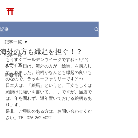
​松崎神堂店
記事
記事一覧
海外の方も縁起を担ぐ！？
記事一覧
もうすぐゴールデンウイークですね～!(^^)!
メディア
さて、今日は、海外の方が「絵馬」を購入し
てくれました。絵柄がなんとも縁起の良いも
新着情報
のなので、ラッキーファミリーです(^^♪
日本人は、「絵馬」というと、干支もしくは
願掛けに願いを書いて、、、ですが、当店で
は、年を問わず、通年置いておける絵柄もあ
ります。
是非、ご興味のある方は、お問い合わせくだ
さい。TEL 076-262-6022