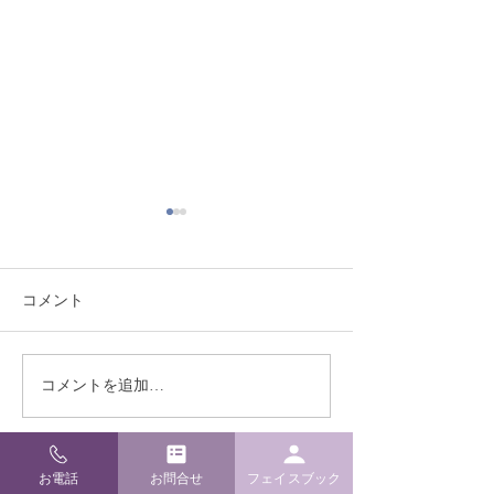
コメント
熊本地震により被災され
季節限定！ ミ
コメントを追加…
た皆様へ
の販売実施開始
お電話
お問合せ
フェイスブック