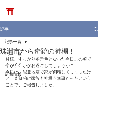
​松崎神堂店
記事
記事一覧
珠洲市から奇跡の神棚！
記事一覧
皆様、すっかり冬景色となった今日この頃で
メディア
すが、いかがお過ごしでしょうか？
今日は、能登地震で家が倒壊してしまったけ
新着情報
ど、奇跡的に家族も神棚も無事だったという
ことで、ご報告しました。