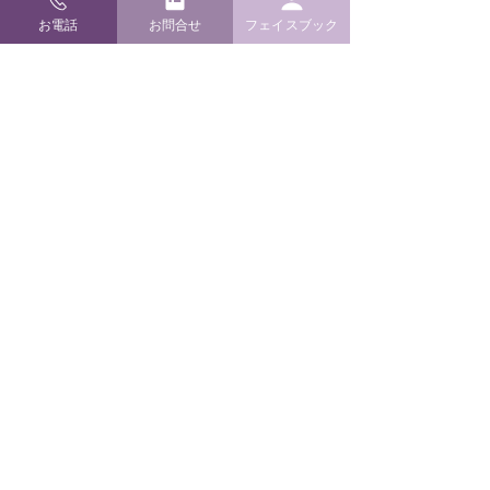
お電話
お問合せ
フェイスブック
ご利用ガイド
よくあるご質問
配送・返品について
お支払い方法
特定商取引と送料