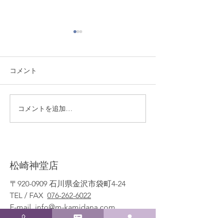
コメント
熊本地震により被災され
季節限定！ ミ
コメントを追加…
た皆様へ
の販売実施開始
​松崎神堂店
〒920-0909 石川県金沢市袋町4-24
TEL / FAX
076-262-6022
E-mail
info@m-kamidana.com