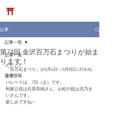
​松崎神堂店
記事
記事一覧
第74回 金沢百万石まつりが始ま
記事一覧
ります！
メディア
「百万石まつり」が6月6日～6月8日に行われ
新着情報
ます。
パレードは、7日（土）です。
利家公役は石原良純さん、お松の役は北乃き
いさんです。
楽しみですね～