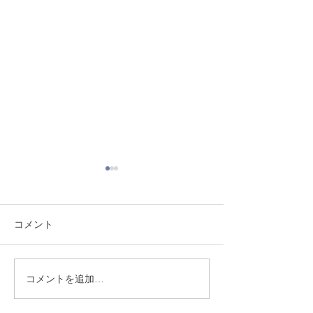
コメント
熊本地震により被災され
季節限定！ ミ
コメントを追加…
た皆様へ
の販売実施開始