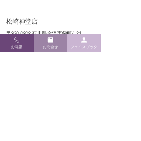
​松崎神堂店
〒920-0909 石川県金沢市袋町4-24
TEL / FAX
076-262-6022
お電話
お問合せ
フェイスブック
E-mail
info@m-kamidana.com
ご利用ガイド
よくあるご質問
配送・返品について
お支払い方法
特定商取引と送料