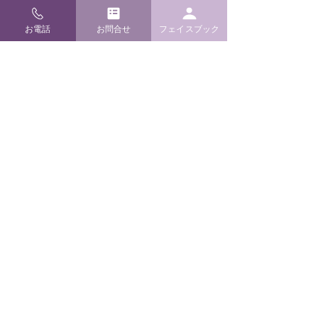
E-mail
info@m-kamidana.com
お電話
お問合せ
フェイスブック
ご利用ガイド
よくあるご質問
配送・返品について
お支払い方法
特定商取引と送料