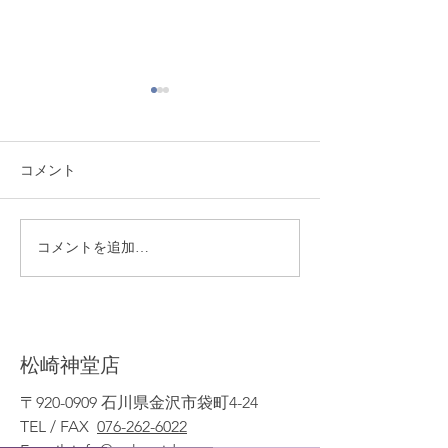
コメント
熊本地震により被災され
季節限定！ ミ
コメントを追加…
た皆様へ
の販売実施開始
​松崎神堂店
〒920-0909 石川県金沢市袋町4-24
TEL / FAX
076-262-6022