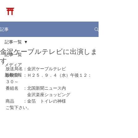
​松崎神堂店
記事
記事一覧
金沢ケーブルテレビに出演しま
記事一覧
す
メディア
放送局名：金沢ケーブルテレビ
新着情報
放映日　：Ｈ２５．９．４（水）午後１２：
３０～
番組名　：北国新聞ニュース内
　　　　　金沢楽座ショッピング
商品　　：金箔　トイレの神様
ご覧下さい。