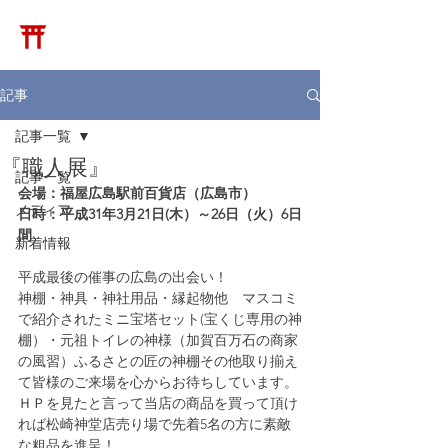
​松崎神堂店
記事
記事一覧
『職人展』
記事一覧
会場：福屋広島駅前百貨店（広島市）
メディア
日時：平成31年3月21日(木）～26日（火）6日
間
新着情報
平成最後の催事の広島の出会い！
神棚・神具・神社用品・縁起物他　マスコミ
で紹介されたミニ宝塔セット(宝くじ専用の神
棚）・元祖トイレの神様（加賀百万石の商家
の風習）ふるさとの匠の神棚その他取り揃え
て皆様のご来場を心からお待ちしています。
ＨＰを見たと言って当店の商品を買って頂け
れば松崎神堂店売り場で先着5名の方に素敵
な粗品を進呈！