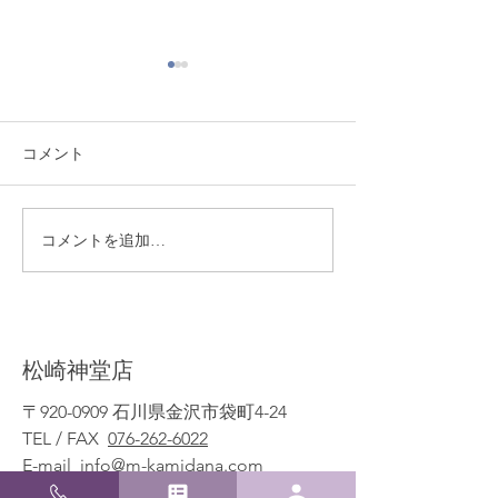
コメント
熊本地震により被災され
季節限定！ ミ
コメントを追加…
た皆様へ
の販売実施開始
​松崎神堂店
〒920-0909 石川県金沢市袋町4-24
TEL / FAX
076-262-6022
E-mail
info@m-kamidana.com