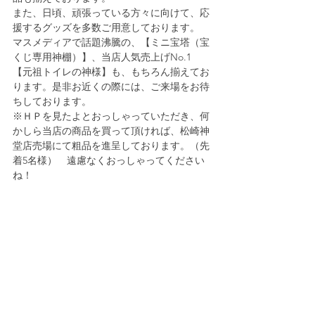
また、日頃、頑張っている方々に向けて、応
援するグッズを多数ご用意しております。
マスメディアで話題沸騰の、【ミニ宝塔（宝
くじ専用神棚）】、当店人気売上げNo.1 
【元祖トイレの神様】も、もちろん揃えてお
ります。是非お近くの際には、ご来場をお待
ちしております。
※ＨＰを見たよとおっしゃっていただき、何
かしら当店の商品を買って頂ければ、松崎神
堂店売場にて粗品を進呈しております。（先
着5名様）　遠慮なくおっしゃってください
ね！