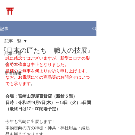
​松崎神堂店
記事
記事一覧
『日本の匠たち 職人の技展』
記事一覧
誠に残念ではございますが、新型コロナの影
メディア
響で本催事は中止となりました。
皆様のご無事を何よりお祈り申し上げます。
新着情報
なお、お電話にての商品等のお問合せはいつ
でも承ります
。
会場：宮崎山形屋百貨店（新館５階）
日時：令和2年4月9日(木）～13日（火）5日間
（最終日は17：00閉場予定）
今年も宮崎に出展します！
本物志向の方の神棚・神具・神社用品・縁起
品も揃えております。