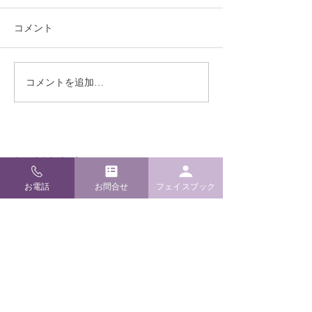
コメント
熊本地震により被災され
季節限定！ ミ
コメントを追加…
た皆様へ
の販売実施開始
​松崎神堂店
お電話
お問合せ
フェイスブック
〒920-0909 石川県金沢市袋町4-24
TEL / FAX
076-262-6022
E-mail
info@m-kamidana.com
ご利用ガイド
よくあるご質問