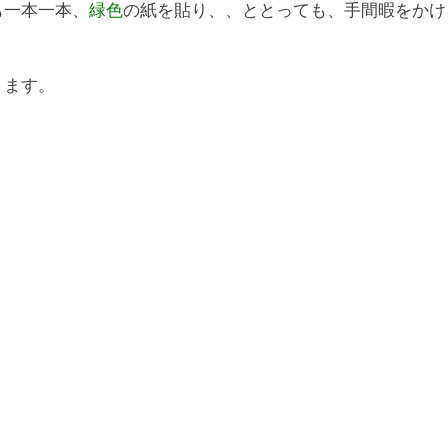
も一本一本、
緑色
の紙を貼り、、ととっても、手間暇をかけ
ります。