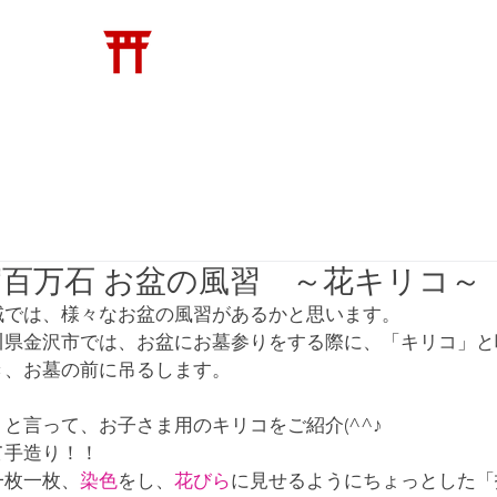
​松崎神堂店
神具
トイレの神様
縁起物
新着・メディア
百万石 お盆の風習 ～花キリコ～
域では、様々なお盆の風習があるかと思います。
川県金沢市では、お盆にお墓参りをする際に、「キリコ」と
き、お墓の前に吊るします。
と言って、お子さま用のキリコをご紹介(^^♪
て手造り！！
一枚一枚、
染色
をし、
花びら
に見せるようにちょっとした「