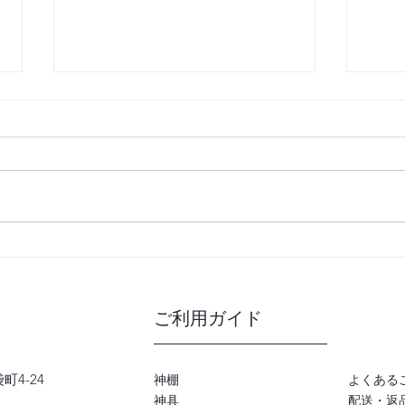
熊本地震により被災された皆
季節
様へ
売実
ご利用ガイド
町4-24
神棚
よくある
神具
配送・返