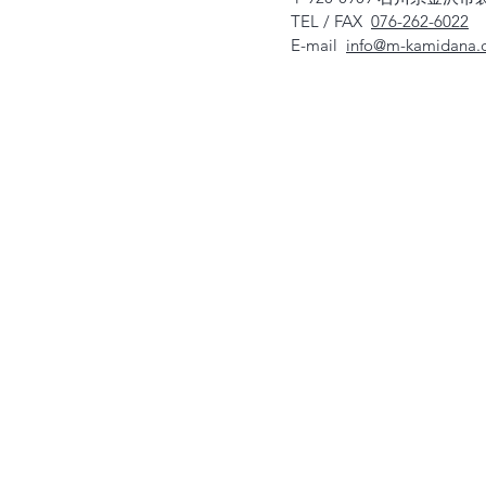
TEL / FAX
076-262-6022
E-mail
info@m-kamidana.