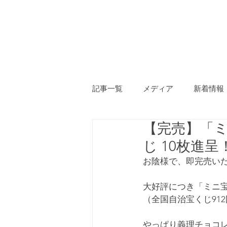
ホーム
神棚
記事一覧
メディア
新着情報
【完売】「
じ 10枚進呈
お陰様で、即完売い
大好評につき「ミニ
（全国自治宝くじ91
やっぱり義理チョコ