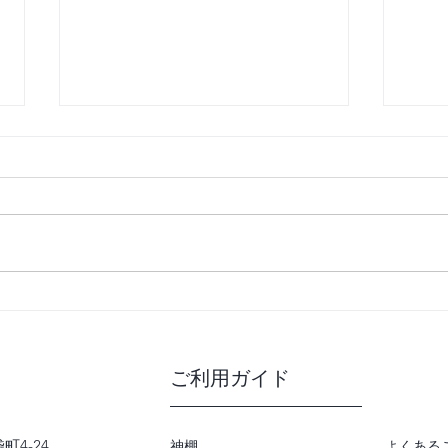
熊本地震により被災された皆
季節
様へ
売実
ご利用ガイド
町4-24
神棚
よくある