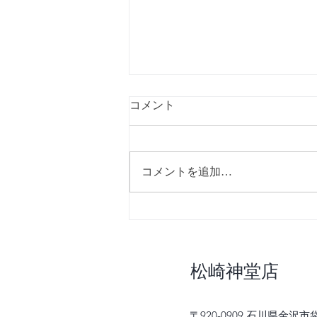
コメント
コメントを追加…
【速報】8/7,10 テレビ金沢放
送のお知らせ！
​松崎神堂店
〒920-0909 石川県金沢市袋