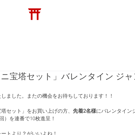
​松崎神堂店
神具
トイレの神様
縁起物
新着・メディア
ミニ宝塔セット」バレンタイン ジャ
！
たしました。またの機会をお待ちしております！！
宝塔セット」をお買い上げの方、
先着2名様
にバレンタイン
2回）を連番で10枚進呈！
レートより？がいいよね！