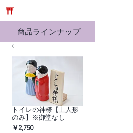
​松崎神堂店
​商品ラインナップ
トイレの神様【土人形
のみ】※御堂なし
価
￥2,750