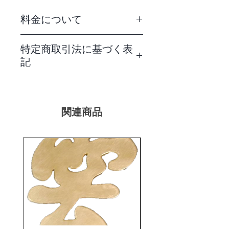
料金について
・商品代金に、消費税を含みます。
特定商取引法に基づく表
・配送料金は、別途必要ですがお届け
記
場所により異なります。詳しくはお問
合せのページに記載してございます。
特定商取引法に基づく表記について
ご確認をお願いします。
は、お問合せページにて記載してござ
※なお、注文数量によって配送料金が
います。返品、交換等につきましても
異なります。ご不明な際には、お問合
関連商品
そちらをご確認ください。
せ下さい。