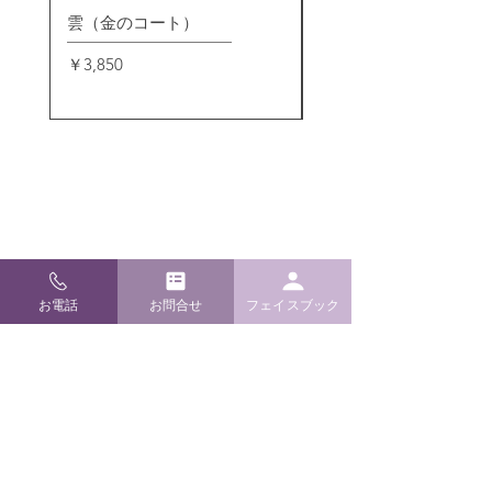
雲（金のコート）
小〆飾り(玄関用）
価格
価格
￥3,850
￥4,180
​松崎神堂店
お電話
お問合せ
フェイスブック
〒920-0909 石川県金沢市袋町4-24
TEL / FAX
076-262-6022
E-mail
info@m-kamidana.com
ご利用ガイド
よくあるご質問