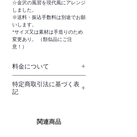
☆金沢の風習を現代風にアレンジ
しました。
※送料・振込手数料は別途でお願
いします。
*サイズ又は素材は手造りのため
変更あり。 （類似品にご注
意！）
料金について
・商品代金に、消費税を含みます。
特定商取引法に基づく表
・配送料金は、別途必要ですがお届け
記
場所により異なります。詳しくはお問
合せのページに記載してございます。
特定商取引法に基づく表記について
ご確認をお願いします。
は、お問合せページにて記載してござ
※なお、注文数量によって配送料金が
います。返品、交換等につきましても
異なります。ご不明な際には、お問合
関連商品
そちらをご確認ください。
せ下さい。