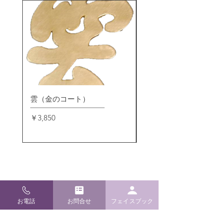
雲（金のコート）
小〆飾り(玄関用）
価格
価格
￥3,850
￥4,180
お電話
お問合せ
フェイスブック
​松崎神堂店