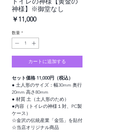
トイレの神様【黄金の
神様】※御堂なし
価
￥11,000
格
数量
*
カートに追加する
セット価格 11,000円（税込）
● 土人形のサイズ：幅30mm 奥行
20mm 高さ80mm
● 材質 土（土人形のため）
●内容（トイレの神様１対、PC製
ケース）
☆金沢の伝統産業「金箔」を貼付
☆当店オリジナル商品